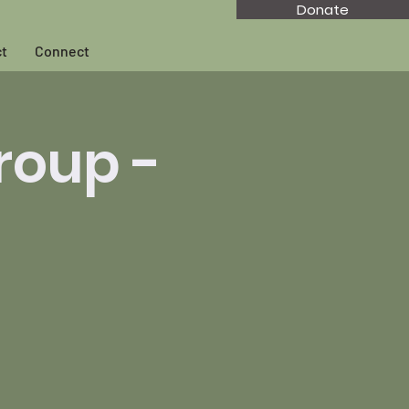
Donate
t
Connect
roup -