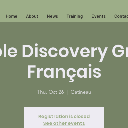
Home
About
News
Training
Events
Contac
ple Discovery G
Français
Thu, Oct 26
  |  
Gatineau
Registration is closed
See other events