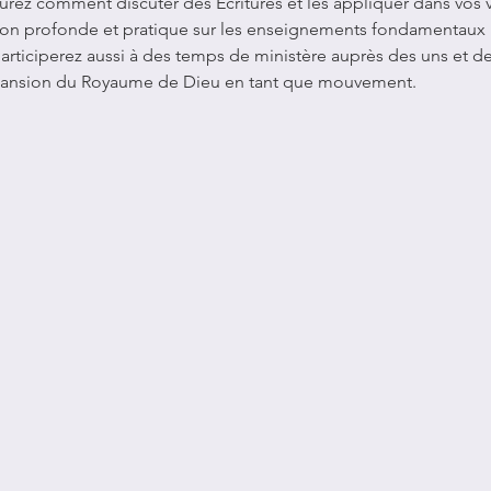
aurez comment discuter des Écritures et les appliquer dans vos 
on profonde et pratique sur les enseignements fondamentaux p
articiperez aussi à des temps de ministère auprès des uns et des
xpansion du Royaume de Dieu en tant que mouvement.