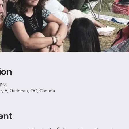
ion
0 PM
ey E, Gatineau, QC, Canada
ent